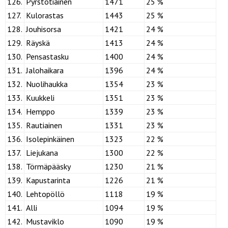
126.
Pyrstötiainen
1471
25 %
127.
Kulorastas
1443
25 %
128.
Jouhisorsa
1421
24 %
129.
Räyskä
1413
24 %
130.
Pensastasku
1400
24 %
131.
Jalohaikara
1396
24 %
132.
Nuolihaukka
1354
23 %
133.
Kuukkeli
1351
23 %
134.
Hemppo
1339
23 %
135.
Rautiainen
1331
23 %
136.
Isolepinkäinen
1323
22 %
137.
Liejukana
1300
22 %
138.
Törmäpääsky
1230
21 %
139.
Kapustarinta
1226
21 %
140.
Lehtopöllö
1118
19 %
141.
Alli
1094
19 %
142.
Mustaviklo
1090
19 %