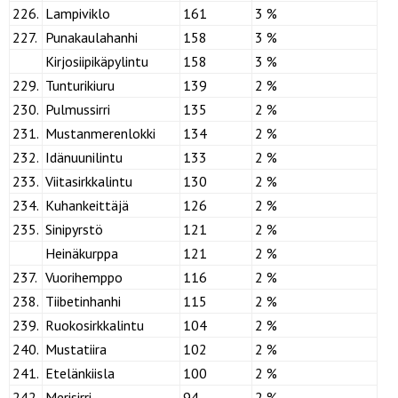
226.
Lampiviklo
161
3 %
227.
Punakaulahanhi
158
3 %
Kirjosiipikäpylintu
158
3 %
229.
Tunturikiuru
139
2 %
230.
Pulmussirri
135
2 %
231.
Mustanmerenlokki
134
2 %
232.
Idänuunilintu
133
2 %
233.
Viitasirkkalintu
130
2 %
234.
Kuhankeittäjä
126
2 %
235.
Sinipyrstö
121
2 %
Heinäkurppa
121
2 %
237.
Vuorihemppo
116
2 %
238.
Tiibetinhanhi
115
2 %
239.
Ruokosirkkalintu
104
2 %
240.
Mustatiira
102
2 %
241.
Etelänkiisla
100
2 %
242.
Merisirri
94
2 %