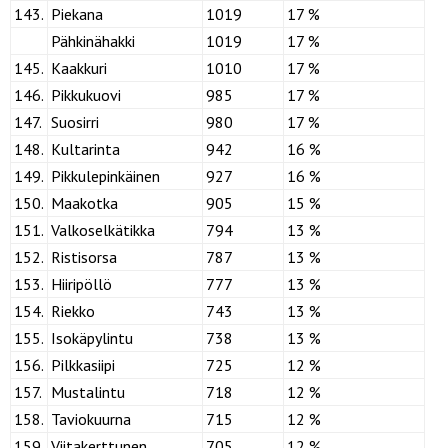
143.
Piekana
1019
17 %
Pähkinähakki
1019
17 %
145.
Kaakkuri
1010
17 %
146.
Pikkukuovi
985
17 %
147.
Suosirri
980
17 %
148.
Kultarinta
942
16 %
149.
Pikkulepinkäinen
927
16 %
150.
Maakotka
905
15 %
151.
Valkoselkätikka
794
13 %
152.
Ristisorsa
787
13 %
153.
Hiiripöllö
777
13 %
154.
Riekko
743
13 %
155.
Isokäpylintu
738
13 %
156.
Pilkkasiipi
725
12 %
157.
Mustalintu
718
12 %
158.
Taviokuurna
715
12 %
159.
Viitakerttunen
705
12 %