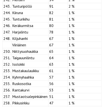
243.
Tunturipöllö
91
2 %
244.
Kiiruna
82
1 %
245.
Tunturikihu
81
1 %
246.
Keräkurmitsa
80
1 %
247.
Harjalintu
78
1 %
248.
Kiljuhanhi
67
1 %
Viiriäinen
67
1 %
250.
Niittysuohaukka
65
1 %
251.
Taigauunilintu
64
1 %
252.
Isolokki
63
1 %
253.
Mustakaulauikku
61
1 %
254.
Kyhmyhaahka
57
1 %
255.
Ruskosotka
56
1 %
256.
Rantakurvi
53
1 %
257.
Mustaotsalepinkäinen
51
1 %
258.
Pikkusirkku
47
1 %