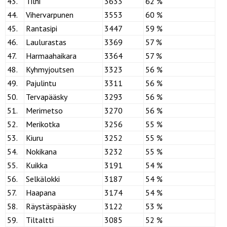
43.
Tilhi
3633
62 %
44.
Vihervarpunen
3553
60 %
45.
Rantasipi
3447
59 %
46.
Laulurastas
3369
57 %
47.
Harmaahaikara
3364
57 %
48.
Kyhmyjoutsen
3323
56 %
49.
Pajulintu
3311
56 %
50.
Tervapääsky
3293
56 %
51.
Merimetso
3270
56 %
52.
Merikotka
3256
55 %
53.
Kiuru
3252
55 %
54.
Nokikana
3232
55 %
55.
Kuikka
3191
54 %
56.
Selkälokki
3187
54 %
57.
Haapana
3174
54 %
58.
Räystäspääsky
3122
53 %
59.
Tiltaltti
3085
52 %