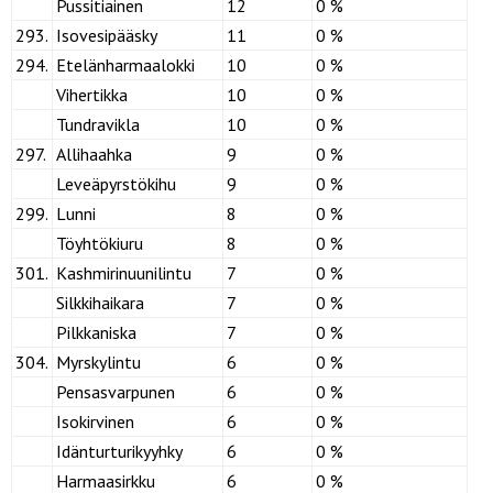
Pussitiainen
12
0 %
293.
Isovesipääsky
11
0 %
294.
Etelänharmaalokki
10
0 %
Vihertikka
10
0 %
Tundravikla
10
0 %
297.
Allihaahka
9
0 %
Leveäpyrstökihu
9
0 %
299.
Lunni
8
0 %
Töyhtökiuru
8
0 %
301.
Kashmirinuunilintu
7
0 %
Silkkihaikara
7
0 %
Pilkkaniska
7
0 %
304.
Myrskylintu
6
0 %
Pensasvarpunen
6
0 %
Isokirvinen
6
0 %
Idänturturikyyhky
6
0 %
Harmaasirkku
6
0 %