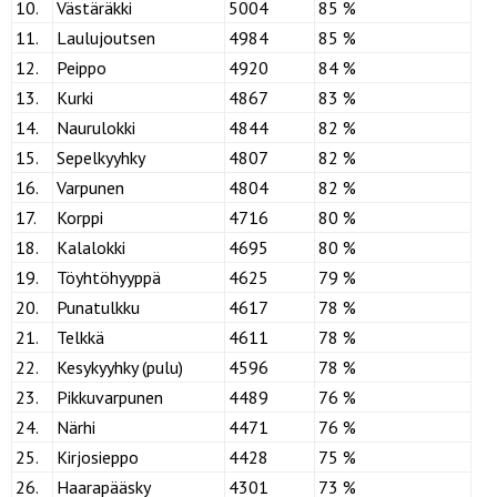
10.
Västäräkki
5004
85 %
11.
Laulujoutsen
4984
85 %
12.
Peippo
4920
84 %
13.
Kurki
4867
83 %
14.
Naurulokki
4844
82 %
15.
Sepelkyyhky
4807
82 %
16.
Varpunen
4804
82 %
17.
Korppi
4716
80 %
18.
Kalalokki
4695
80 %
19.
Töyhtöhyyppä
4625
79 %
20.
Punatulkku
4617
78 %
21.
Telkkä
4611
78 %
22.
Kesykyyhky (pulu)
4596
78 %
23.
Pikkuvarpunen
4489
76 %
24.
Närhi
4471
76 %
25.
Kirjosieppo
4428
75 %
26.
Haarapääsky
4301
73 %