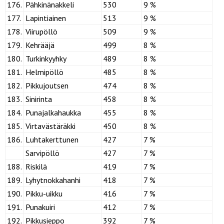
176.
Pähkinänakkeli
530
9 %
177.
Lapintiainen
513
9 %
178.
Viirupöllö
509
9 %
179.
Kehrääjä
499
8 %
180.
Turkinkyyhky
489
8 %
181.
Helmipöllö
485
8 %
182.
Pikkujoutsen
474
8 %
183.
Sinirinta
458
8 %
184.
Punajalkahaukka
455
8 %
185.
Virtavästäräkki
450
8 %
186.
Luhtakerttunen
427
7 %
Sarvipöllö
427
7 %
188.
Riskilä
419
7 %
189.
Lyhytnokkahanhi
418
7 %
190.
Pikku-uikku
416
7 %
191.
Punakuiri
412
7 %
192.
Pikkusieppo
392
7 %