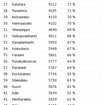
27.
Kalatiira
4212
72 %
28.
Punarinta
4195
71 %
29.
Keltasirkku
4130
70 %
30.
Harmaalokki
4102
70 %
31.
Viherpeippo
4040
69 %
32.
Valkoposkihanhi
4011
68 %
33.
Kanadanhanhi
3950
67 %
34.
Isokoskelo
3949
67 %
35.
Fasaani
3861
66 %
36.
Punakylkirastas
3777
64 %
37.
Palokärki
3767
64 %
38.
Kottarainen
3736
63 %
39.
Silkkiuikku
3730
63 %
40.
Kuovi
3676
62 %
41.
Käki
3644
62 %
42.
Meriharakka
3639
62 %