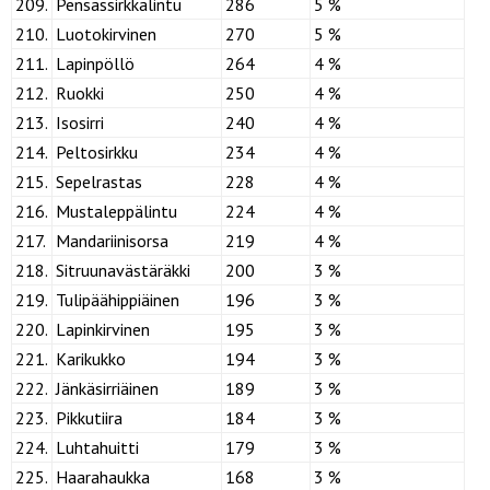
209.
Pensassirkkalintu
286
5 %
210.
Luotokirvinen
270
5 %
211.
Lapinpöllö
264
4 %
212.
Ruokki
250
4 %
213.
Isosirri
240
4 %
214.
Peltosirkku
234
4 %
215.
Sepelrastas
228
4 %
216.
Mustaleppälintu
224
4 %
217.
Mandariinisorsa
219
4 %
218.
Sitruunavästäräkki
200
3 %
219.
Tulipäähippiäinen
196
3 %
220.
Lapinkirvinen
195
3 %
221.
Karikukko
194
3 %
222.
Jänkäsirriäinen
189
3 %
223.
Pikkutiira
184
3 %
224.
Luhtahuitti
179
3 %
225.
Haarahaukka
168
3 %