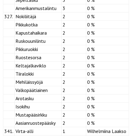
Amerikanmustalintu
3
0 %
327.
Nokiliitäjä
2
0 %
Pikkukotka
2
0 %
Kapustahaikara
2
0 %
Ruskouunilintu
2
0 %
Pikkuruokki
2
0 %
Ruostesorsa
2
0 %
Keltajalkaviklo
2
0 %
Tiiralokki
2
0 %
Mehiläissyöjä
2
0 %
Valkopäätiainen
2
0 %
Arotasku
2
0 %
Isokihu
2
0 %
Mustapääsirkku
2
0 %
Aasianruostepääsky
2
0 %
341.
Virta-alli
1
Wilhelmiina Laakso