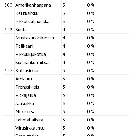
309.
Amerikanhaapana
5
0 %
Kettusirkku
5
0 %
Pikkutuulihaukka
5
0 %
312.
Suula
4
0 %
Mustakurkkukerttu
4
0 %
Pelikaani
4
0 %
Pikkukiljukotka
4
0 %
Siperiankurmitsa
4
0 %
317.
Kultasirkku
3
0 %
Arokiuru
3
0 %
Pronssi-iibis
3
0 %
Pitkäjalka
3
0 %
Jääkuikka
3
0 %
Nokisorsa
3
0 %
Lehmähaikara
3
0 %
Viirusirkkalintu
3
0 %
Sepeltasku
3
0 %