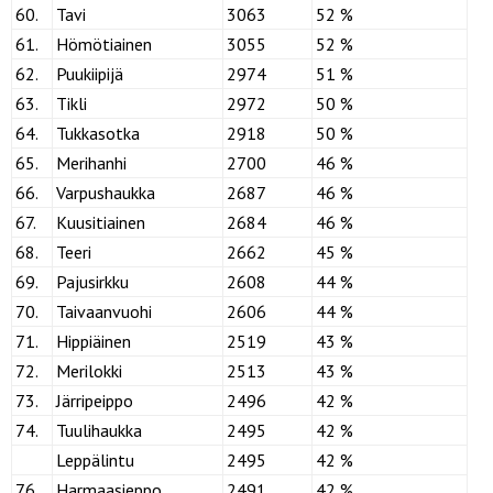
60.
Tavi
3063
52 %
61.
Hömötiainen
3055
52 %
62.
Puukiipijä
2974
51 %
63.
Tikli
2972
50 %
64.
Tukkasotka
2918
50 %
65.
Merihanhi
2700
46 %
66.
Varpushaukka
2687
46 %
67.
Kuusitiainen
2684
46 %
68.
Teeri
2662
45 %
69.
Pajusirkku
2608
44 %
70.
Taivaanvuohi
2606
44 %
71.
Hippiäinen
2519
43 %
72.
Merilokki
2513
43 %
73.
Järripeippo
2496
42 %
74.
Tuulihaukka
2495
42 %
Leppälintu
2495
42 %
76.
Harmaasieppo
2491
42 %