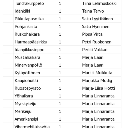
Tundrakurppelo
1
Tiina Lehmuskoski
Idänkäki
1
Taina Tervo
Pikkulapasotka
1
Satu Lyytikäinen
Pohjankiisla
1
Satu Hynninen
Ruskohaikara
1
Pipsa Virta
Harmaapääsirkku
1
Petri Ruokonen
Idänpikkusieppo
1
Pertti Vakkari
Mustahaikara
1
Merja Laari
Minervanpöllö
1
Merja Laari
Kyläpöllönen
1
Martti Muikkula
Kääpiöhuitti
1
Marjukka Modig
Ruostepyrstö
1
Marja-Liisa Hotti
Yöhaikara
1
Marja Linnaranta
Myrskykeiju
1
Marja Linnaranta
Merikeiju
1
Marja Linnaranta
Amerikansipi
1
Marja Linnaranta
Vihermehiläissyöjä
1
Marja Linnaranta