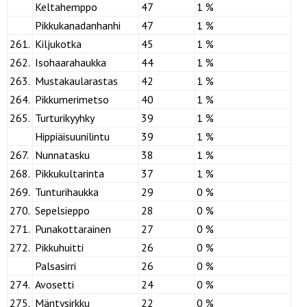
Keltahemppo
47
1 %
Pikkukanadanhanhi
47
1 %
261.
Kiljukotka
45
1 %
262.
Isohaarahaukka
44
1 %
263.
Mustakaularastas
42
1 %
264.
Pikkumerimetso
40
1 %
265.
Turturikyyhky
39
1 %
Hippiäisuunilintu
39
1 %
267.
Nunnatasku
38
1 %
268.
Pikkukultarinta
37
1 %
269.
Tunturihaukka
29
0 %
270.
Sepelsieppo
28
0 %
271.
Punakottarainen
27
0 %
272.
Pikkuhuitti
26
0 %
Palsasirri
26
0 %
274.
Avosetti
24
0 %
275.
Mäntysirkku
22
0 %