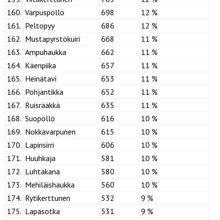
160.
Varpuspöllö
698
12 %
161.
Peltopyy
686
12 %
162.
Mustapyrstökuiri
668
11 %
163.
Ampuhaukka
662
11 %
164.
Käenpiika
657
11 %
165.
Heinätavi
653
11 %
166.
Pohjantikka
652
11 %
167.
Ruisrääkkä
635
11 %
168.
Suopöllö
616
10 %
169.
Nokkavarpunen
615
10 %
170.
Lapinsirri
606
10 %
171.
Huuhkaja
581
10 %
172.
Luhtakana
580
10 %
173.
Mehiläishaukka
560
10 %
174.
Rytikerttunen
532
9 %
175.
Lapasotka
531
9 %