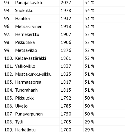
93.
Punajalkaviklo
2027
34 %
94.
Suokukko
1978
34 %
95.
Haahka
1932
33 %
96.
Metsäkirvinen
1918
33 %
97.
Hernekerttu
1907
32 %
98.
Pikkutikka
1906
32 %
99.
Metsäviklo
1876
32 %
100.
Keltavästäräkki
1861
32 %
101.
Valkoviklo
1837
31 %
102.
Mustakurkku-uikku
1823
31 %
103.
Harmaasorsa
1817
31 %
104.
Tundrahanhi
1815
31 %
105.
Pikkulokki
1792
30 %
106.
Uivelo
1783
30 %
107.
Punavarpunen
1750
30 %
108.
Tylli
1705
29 %
109.
Härkälintu
1700
29 %