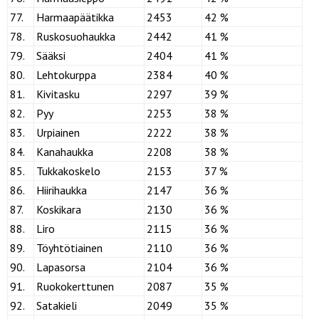
77.
Harmaapäätikka
2453
42 %
78.
Ruskosuohaukka
2442
41 %
79.
Sääksi
2404
41 %
80.
Lehtokurppa
2384
40 %
81.
Kivitasku
2297
39 %
82.
Pyy
2253
38 %
83.
Urpiainen
2222
38 %
84.
Kanahaukka
2208
38 %
85.
Tukkakoskelo
2153
37 %
86.
Hiirihaukka
2147
36 %
87.
Koskikara
2130
36 %
88.
Liro
2115
36 %
89.
Töyhtötiainen
2110
36 %
90.
Lapasorsa
2104
36 %
91.
Ruokokerttunen
2087
35 %
92.
Satakieli
2049
35 %