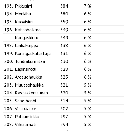
193.
Pikkusirri
384
7 %
194.
Merikihu
380
6 %
195.
Kuovisirri
359
6 %
196.
Kattohaikara
349
6 %
Kangaskiuru
349
6 %
198.
Jänkäkurppa
338
6 %
199.
Kuningaskalastaja
331
6 %
200.
Tundrakurmitsa
330
6 %
201.
Lapinsirkku
328
6 %
202.
Arosuohaukka
325
6 %
203.
Muuttohaukka
321
5 %
204.
Rastaskerttunen
320
5 %
205.
Sepelhanhi
314
5 %
206.
Vesipääsky
302
5 %
207.
Pohjansirkku
297
5 %
208.
Viiksitimali
294
5 %