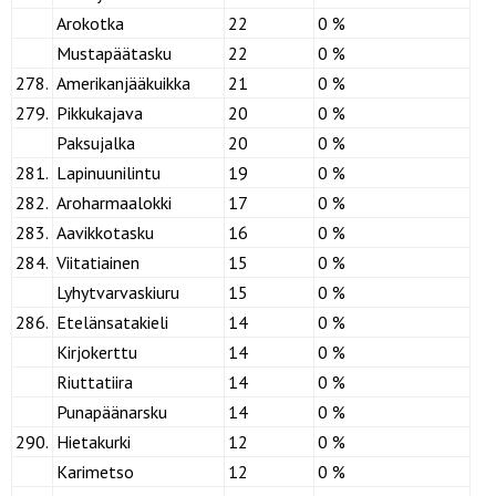
Arokotka
22
0 %
Mustapäätasku
22
0 %
278.
Amerikanjääkuikka
21
0 %
279.
Pikkukajava
20
0 %
Paksujalka
20
0 %
281.
Lapinuunilintu
19
0 %
282.
Aroharmaalokki
17
0 %
283.
Aavikkotasku
16
0 %
284.
Viitatiainen
15
0 %
Lyhytvarvaskiuru
15
0 %
286.
Etelänsatakieli
14
0 %
Kirjokerttu
14
0 %
Riuttatiira
14
0 %
Punapäänarsku
14
0 %
290.
Hietakurki
12
0 %
Karimetso
12
0 %